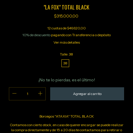
"LA FOX" TOTAL BLACK
$315.000,00
12
cuotas de
$46.620,00
10% de descuento
pagando con Transferencia o depósito
Ver más detalles
Talle:
38
38
¡No te lo pierdas, es el último!
Borcegos "ATAXIA" TOTAL BLACK
Contamos con cierto stock, en caso de querer encargar se puede realizar
la compra directamente y de 15 a 20 días te contactamos para retirar o