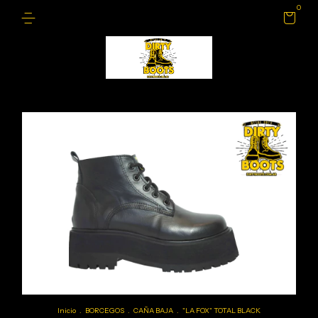
0
Inicio
.
BORCEGOS
.
CAÑA BAJA
.
"LA FOX" TOTAL BLACK