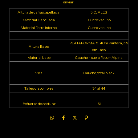
enviar!
Altura de caña/capellada:
5 OJALES
Material Capellada:
Cuero vacuno
Material Forro interno:
Cuero vacuno
PLATAFORMA 5: 4Cm Puntera, 5.5
Altura Base:
cm Taco
Material base:
Caucho - suela Febo - Alpina
Vira:
Caucho, total black
Talles disponibles
34 al 44
Refuerzo de costura:
SI